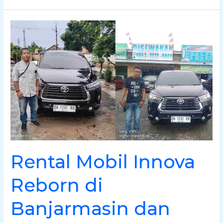
Rental
Mobil
Innova
Reborn
di
Banjarmasin
dan
Banjarbaru
Rental Mobil Innova
Reborn di
Banjarmasin dan