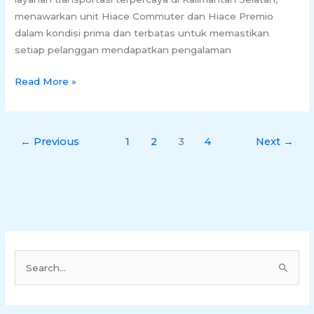
menawarkan unit Hiace Commuter dan Hiace Premio
dalam kondisi prima dan terbatas untuk memastikan
setiap pelanggan mendapatkan pengalaman
Read More »
←
Previous
1
2
3
4
Next
→
S
e
a