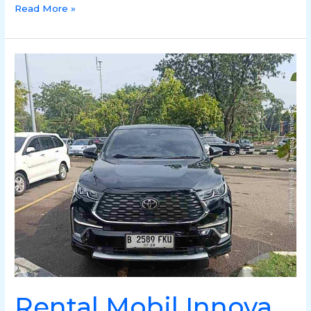
Read More »
Rental
Mobil
Innova
Zenix
Hybrid
di
Banjarmasin
&
Banjarbaru
Rental Mobil Innova