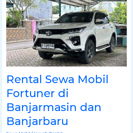
Fortuner
di
Banjarmasin
dan
Banjarbaru
Rental Sewa Mobil
Fortuner di
Banjarmasin dan
Banjarbaru