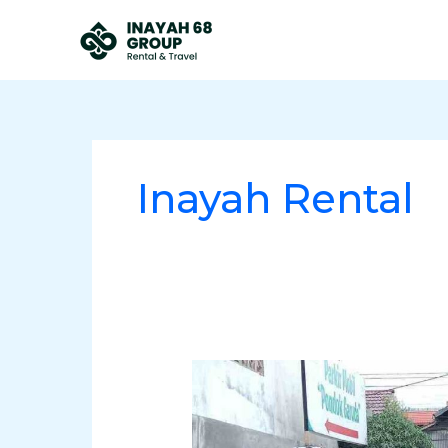
Skip
to
content
Inayah Rental
Rental
Sewa
Mobil