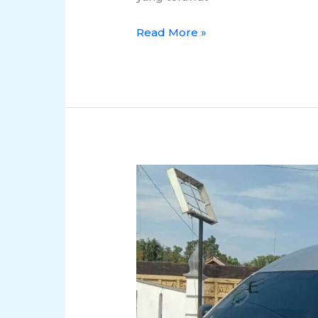
Read More »
Travel
Antar
Kota
Untuk
Semua
Wilayah
Kalimantan